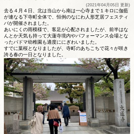
(2021年04月05日 更新)
去る４月４日、
北は当山から南は一心寺まで１キロに伽藍
が連なる下寺町全体で、
恒例のなにわ人形芝居フェスティ
バが開催されました。
あいにくの雨模様で、客足が心配されましたが、
前半はな
んとか天気も持って大蓮寺境内やパフォーマンス会場とな
ったパドマ幼稚園も適度ににぎわいました。
すでに葉桜となりましたが、
寺町のあちこちで花々が咲き
誇る春の一日となりました。