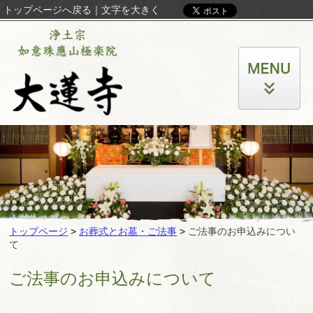
トップページへ戻る
｜
文字を大きく
トップページ
>
お葬式とお墓・ご法事
>
ご法事のお申込みについ
て
ご法事のお申込みについて