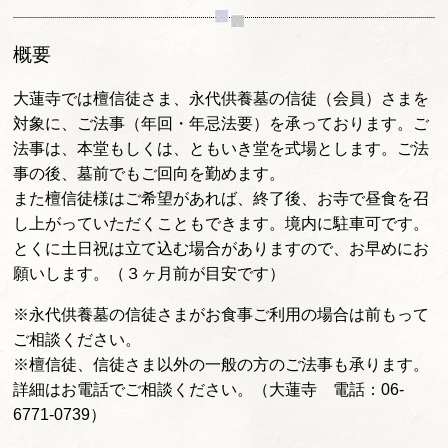
概要
大蓮寺では檀信徒さま、永代供養墓の信徒（会員）さまを
対象に、ご法事（年回・年忌法要）を承っております。ご
法事は、本堂もしくは、ともいき堂を式場とします。ご法
事の後、墓前でもご回向を勤めます。
また檀信徒様はご希望があれば、終了後、お寺で昼食を召
し上がっていただくこともできます。境内に駐車可です。
とくに土日祝は立て込む場合がありますので、お早めにお
願いします。（３ヶ月前が目安です）
※永代供養墓の信徒さまがお食事ご利用の場合は前もって
ご相談ください。
※檀信徒、信徒さま以外の一般の方のご法事も承ります。
詳細はお電話でご相談ください。（大蓮寺 電話：06-
6771-0739）