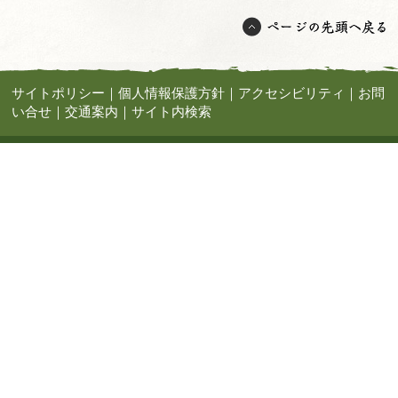
サイトポリシー
｜
個人情報保護方針
｜
アクセシビリティ
｜
お問
い合せ
｜
交通案内
｜
サイト内検索
浄土宗 如意珠應山極楽院 大蓮寺
〒543-0076 大阪府大阪市天王寺区下寺町1丁目1-30 TEL: 06-67
71-0739 E-mail:
info@dairenji.com
Copyright. dairenji.com All Rights Reserved.