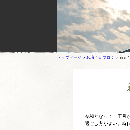
トップページ
>
お坊さんブログ
>
新元
令和となって、正月
過ごし方がよい。
時