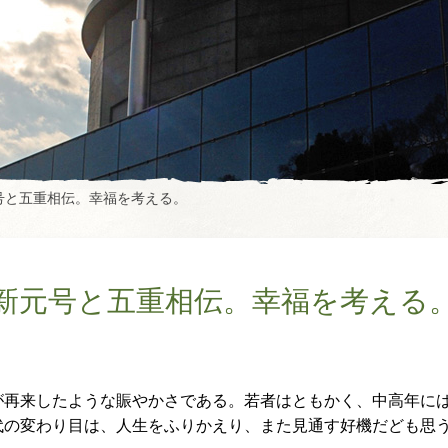
号と五重相伝。幸福を考える。
新元号と五重相伝。幸福を考える
が再来したような賑やかさである。
若者はともかく、中高年に
代の変わり目は、人生をふりかえり、
また見通す好機だども思