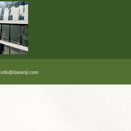
:
info@dairenji.com