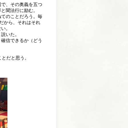
場で、
その奥義を五つ
拝と聞法行に励む。
ねてのことだろう。毎
だから、
それはそれ
ない。
う説いた。
、確信できるか（どう
こと
だと思う。