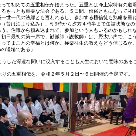
なって初めての五重相伝が始まった。
五重とは浄土宗特有の道
するもっとも重要な法会である
。５日間、僧俗ともになって礼
職一世一代の法縁とも言われるし、
参加する檀信徒も熟慮を重
い（昔は泊まり込み）、
朝9時から夕方４時半まで缶詰状態なの
ろう。住職から頼み込まれて、
参加という人もいるのかもしれ
。初日最初の第一席で、勧誡師（説教師）は、
野太い声で、こ
とってまことの幸福とは何か、
極楽往生の教えをどう信じるか
めの道場である」
こうした深遠な問いに没入することも人生において意味のある
ぶりの五重相伝を、令和２年５月２日〜
６日開催の予定です。