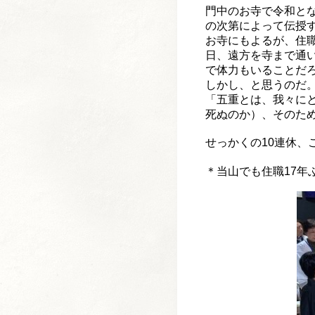
門中のお寺で令和と
の次第によって伝授
お寺にもよるが、住
日、
遠方を寺まで通
で体力もいることだ
しかし、と思うのだ
「五重とは、我々に
死ぬのか）、
そのた
せっかくの10連休、
＊当山でも住職17年