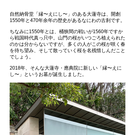
自然納骨堂「縁〜えにし〜」のある大蓮寺は、開創
1550年と470年余年の歴史があるなにわの古刹です。
ちなみに1550年とは、桶狭間の戦いが1560年ですか
ら戦国時代真っ只中。山門の桜がいつごろ植えられた
のかは分からないですが、多くの人がこの桜が咲く春
を待ち望み、そして散っていく桜を名残惜しんだこと
でしょう。
2018年、そんな大蓮寺・應典院に新しい「縁〜えに
し〜」というお墓が誕生しました。