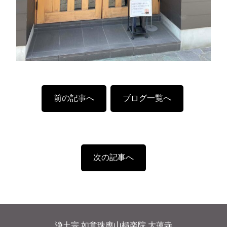
前の記事へ
ブログ一覧へ
次の記事へ
浄土宗 如意珠應山極楽院 大蓮寺