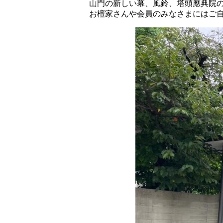
山門の新しい幕、風鈴、塔頭應典院
お檀家さんや会員のみなさまにはご