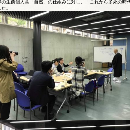
寺の生前個人墓「自然」
の仕組みに対し、「
これから多死の時
した。