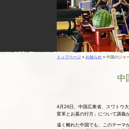
トップページ
>
お知らせ
>
中国のジャ
中
4月24日、中国広東省、
スワトウ大
変革とお墓の行方」
について講義
遠く離れた中国でも、
このテーマ